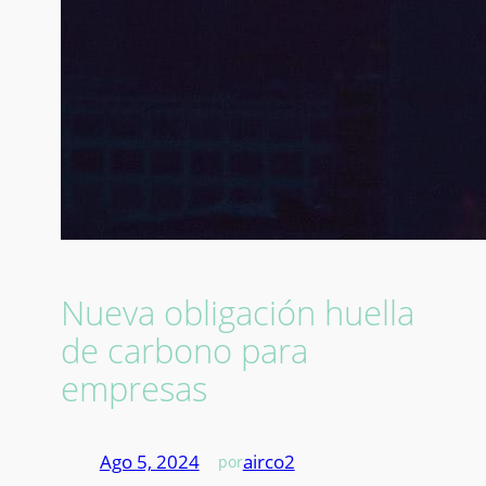
Nueva obligación huella
de carbono para
empresas
Ago 5, 2024
—
airco2
por