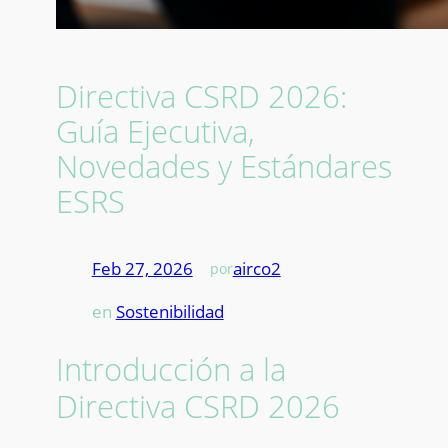
Directiva CSRD 2026:
Guía Ejecutiva,
Novedades y Estándares
ESRS
Feb 27, 2026
—
airco2
por
en
Sostenibilidad
Introducción a la
Directiva CSRD 2026