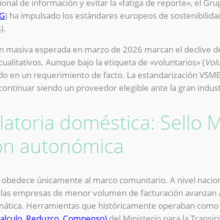
cional de información y evitar la «fatiga de reporte», el G
G
) ha impulsado los estándares europeos de sostenibilid
).
 masiva esperada en marzo de 2026 marcan el declive de 
ualitativos. Aunque bajo la etiqueta de «voluntarios» (
Vol
ido en un requerimiento de facto. La estandarización VS
continuar siendo un proveedor elegible ante la gran indust
latoria doméstica: Sello 
ón autonómica
obedece únicamente al marco comunitario. A nivel nacional
e las empresas de menor volumen de facturación avanzan a
climática. Herramientas que históricamente operaban como
Calculo, Reduzco, Compenso)
del Ministerio para la Transic