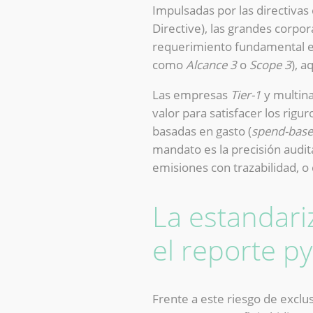
Impulsadas por las directivas
Directive), las grandes corp
requerimiento fundamental es
como
Alcance 3
o
Scope 3
), 
Las empresas
Tier-1
y multina
valor para satisfacer los rig
basadas en gasto (
spend-bas
mandato es la precisión audi
emisiones con trazabilidad, o
La estandari
el reporte p
Frente a este riesgo de exclu