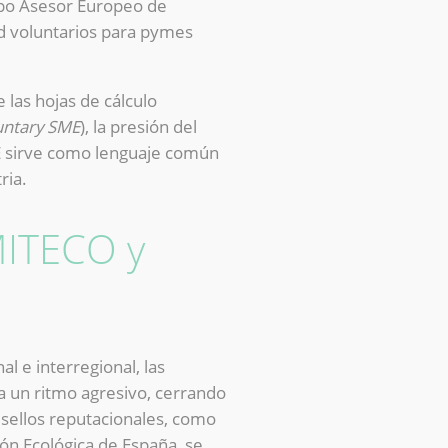
rupo Asesor Europeo de
ad voluntarios para pymes
las hojas de cálculo
untary SME
), la presión del
ME sirve como lenguaje común
ria.
MITECO y
 e interregional, las
 un ritmo agresivo, cerrando
 sellos reputacionales, como
ión Ecológica de España, se