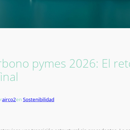
rbono pymes 2026: El ret
inal
airco2
en
Sostenibilidad
r