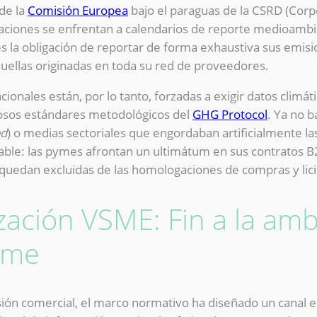
 de la
Comisión Europea
bajo el paraguas de la CSRD (Corpo
oraciones se enfrentan a calendarios de reporte medioambi
 la obligación de reportar de forma exhaustiva sus emisio
aquellas originadas en toda su red de proveedores.
cionales están, por lo tanto, forzadas a exigir datos climá
urosos estándares metodológicos del
GHG Protocol
. Ya no b
ed
) o medias sectoriales que engordaban artificialmente las
table: las pymes afrontan un ultimátum en sus contratos 
 quedan excluidas de las homologaciones de compras y lici
zación VSME: Fin a la am
yme
sión comercial, el marco normativo ha diseñado un canal 