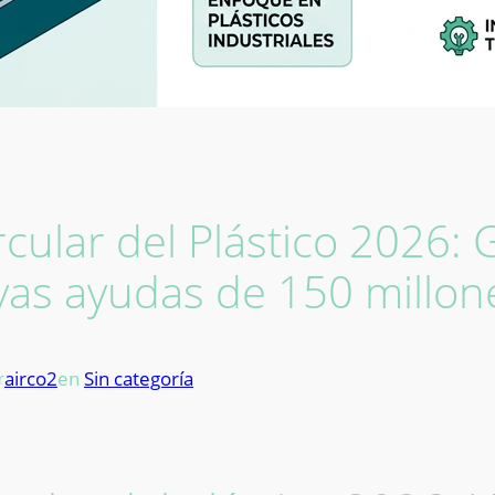
cular del Plástico 2026: 
vas ayudas de 150 millon
airco2
en
Sin categoría
r