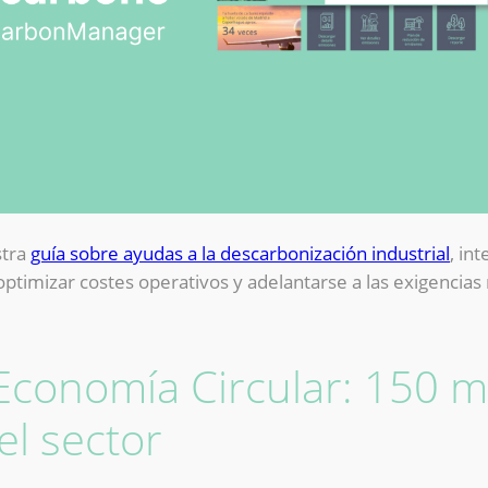
stra
guía sobre ayudas a la descarbonización industrial
, in
optimizar costes operativos y adelantarse a las exigencia
Economía Circular: 150 m
el sector