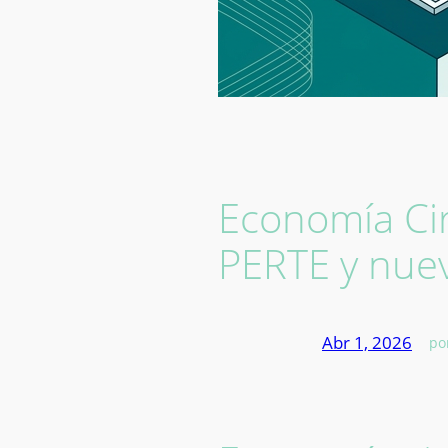
Economía Cir
PERTE y nue
Abr 1, 2026
—
po