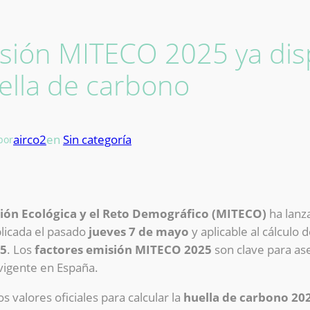
sión MITECO 2025 ya dis
uella de carbono
airco2
en
Sin categoría
por
ición Ecológica y el Reto Demográfico (MITECO)
ha lanz
blicada el pasado
jueves 7 de mayo
y aplicable al cálculo d
25
. Los
factores emisión MITECO 2025
son clave para ase
vigente en España.
s valores oficiales para calcular la
huella de carbono 20