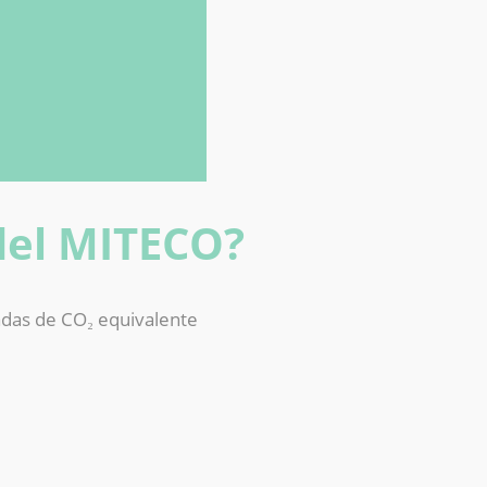
del MITECO?
adas de CO₂ equivalente