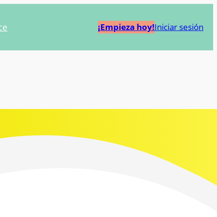
ce
¡Empieza hoy!
Iniciar sesión