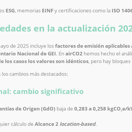
tes
ESG
, memorias
EINF
y certificaciones como la
ISO 140
edades en la actualización 20
mayo de 2025 incluye los
factores de emisión aplicables 
ntario Nacional de GEI
. En
airCO2
hemos hecho el análi
e los casos los valores son idénticos
, pero hay bloques
s los cambios más destacados:
nal: cambio significativo
antías de Origen (GdO)
baja de
0,283 a 0,258 kgCO₂e/
uier cálculo de
Alcance 2
location-based
.