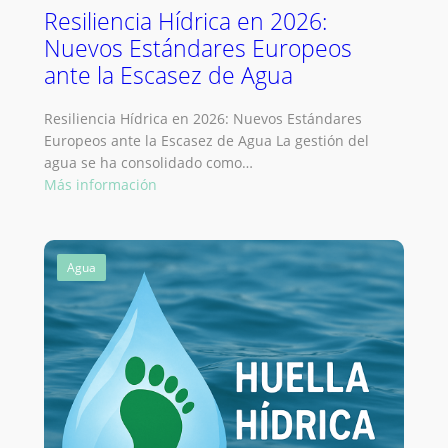
Resiliencia Hídrica en 2026:
Nuevos Estándares Europeos
ante la Escasez de Agua
Resiliencia Hídrica en 2026: Nuevos Estándares
Europeos ante la Escasez de Agua La gestión del
agua se ha consolidado como…
:
Más información
Resiliencia
Hídrica
en
Agua
2026:
Nuevos
Estándares
Europeos
ante
la
Escasez
de
Agua