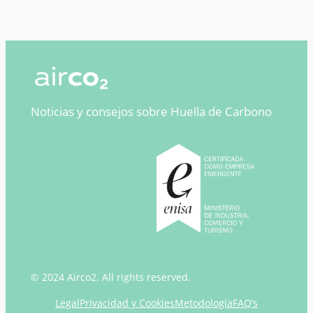
hídrica
industrial
2026:
claves
de
eficiencia
y
Noticias y consejos sobre Huella de Carbono
competitividad
© 2024 Airco2. All rights reserved.
Legal
Privacidad y Cookies
Metodología
FAQ’s