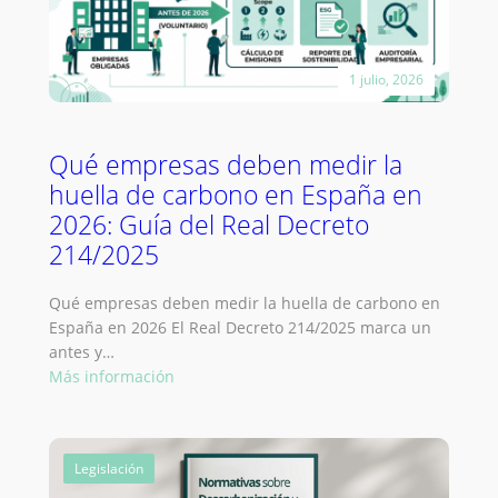
carbono
en
España
1 julio, 2026
en
2026
Qué empresas deben medir la
huella de carbono en España en
2026: Guía del Real Decreto
214/2025
Qué empresas deben medir la huella de carbono en
España en 2026 El Real Decreto 214/2025 marca un
antes y…
:
Más información
Qué
empresas
deben
Legislación
medir
la