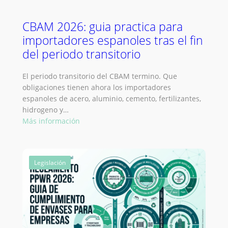
CBAM 2026: guia practica para
importadores espanoles tras el fin
del periodo transitorio
El periodo transitorio del CBAM termino. Que
obligaciones tienen ahora los importadores
espanoles de acero, aluminio, cemento, fertilizantes,
hidrogeno y…
:
Más información
CBAM
2026:
guia
Legislación
practica
para
importadores
espanoles
tras
el