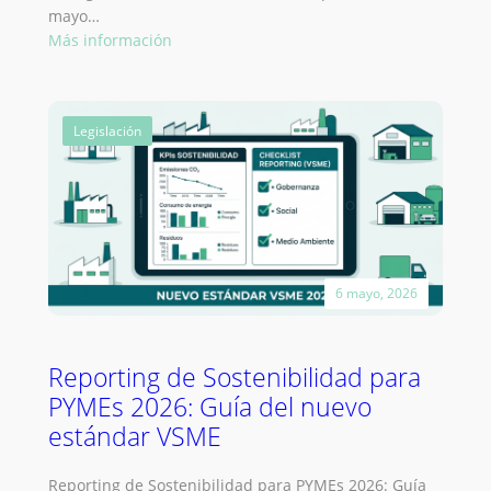
mayo…
:
Más información
Trazabilidad
de
datos
Legislación
ESG
en
2026:
Por
qué
auditar
el
6 mayo, 2026
origen
del
dato
Reporting de Sostenibilidad para
es
PYMEs 2026: Guía del nuevo
la
clave
estándar VSME
del
cumplimiento
Reporting de Sostenibilidad para PYMEs 2026: Guía