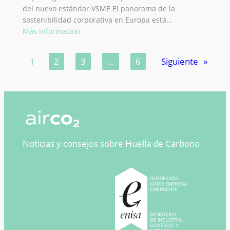
del nuevo estándar VSME El panorama de la
sostenibilidad corporativa en Europa está…
:
Más información
Reporting
de
1
2
3
…
6
Siguiente
»
Sostenibilidad
para
PYMEs
2026:
Guía
del
nuevo
Noticias y consejos sobre Huella de Carbono
estándar
VSME