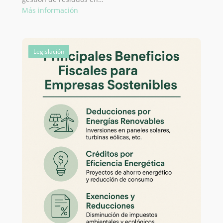
:
Más información
El
Sistema
Digital
Legislación
de
Traslados
de
Residuos
(DIWASS):
Claves
para
la
Circularidad
Empresarial
en
2026