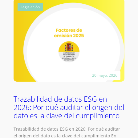
214/2025:
Legislación
Guía
del
Registro
Obligatorio
de
Huella
de
Carbono
para
Empresas
20 mayo, 2026
en
2026
Trazabilidad de datos ESG en
2026: Por qué auditar el origen del
dato es la clave del cumplimiento
Trazabilidad de datos ESG en 2026: Por qué auditar
el origen del dato es la clave del cumplimiento En