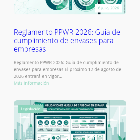
fin
6 julio, 2026
del
periodo
transitorio
Reglamento PPWR 2026: Guia de
cumplimiento de envases para
empresas
Reglamento PPWR 2026: Guía de cumplimiento de
envases para empresas El próximo 12 de agosto de
2026 entrará en vigor…
:
Más información
Reglamento
PPWR
2026:
Legislación
Guia
de
cumplimiento
de
envases