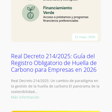
22 mayo, 2026
Real Decreto 214/2025: Guía del
Registro Obligatorio de Huella de
Carbono para Empresas en 2026
Real Decreto 214/2025: Un cambio de paradigma en
la gestión de la huella de carbono El panorama de la
sostenibilidad…
:
Más información
Real
Decreto