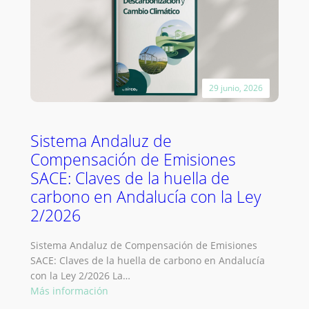
huella
de
carbono
en
España
29 junio, 2026
en
2026:
Guía
del
Sistema Andaluz de
Real
Compensación de Emisiones
Decreto
SACE: Claves de la huella de
214/2025
carbono en Andalucía con la Ley
2/2026
Sistema Andaluz de Compensación de Emisiones
SACE: Claves de la huella de carbono en Andalucía
con la Ley 2/2026 La…
:
Más información
Sistema