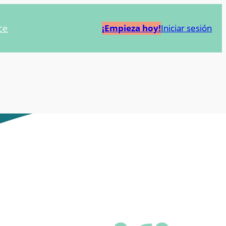
ce
¡Empieza hoy!
Iniciar sesión