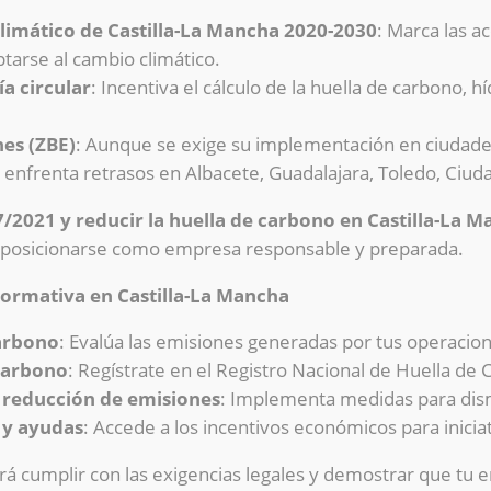
limático de Castilla-La Mancha 2020-2030
: Marca las a
tarse al cambio climático.
a circular
: Incentiva el cálculo de la huella de carbono, hí
es (ZBE)
: Aunque se exige su implementación en ciudad
n enfrenta retrasos en Albacete, Guadalajara, Toledo, Ciud
/2021 y reducir la huella de carbono en Castilla-La 
 y posicionarse como empresa responsable y preparada.
normativa en Castilla-La Mancha
carbono
: Evalúa las emisiones generadas por tus operacio
 carbono
: Regístrate en el Registro Nacional de Huella de
e reducción de emisiones
: Implementa medidas para dism
 y ayudas
: Accede a los incentivos económicos para iniciat
tirá cumplir con las exigencias legales y demostrar que t