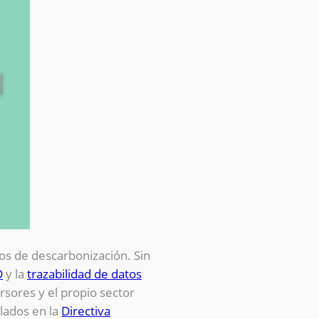
os de descarbonización. Sin
D
y la
trazabilidad de datos
ersores y el propio sector
lados en la
Directiva