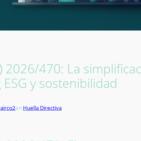
) 2026/470: La simplificac
g ESG y sostenibilidad
airco2
en
Huella Directiva
r