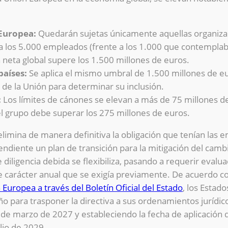
Europea:
Quedarán sujetas únicamente aquellas organiza
 a los 5.000 empleados (frente a los 1.000 que contemplaba
 neta global supere los 1.500 millones de euros.
países:
Se aplica el mismo umbral de 1.500 millones de eu
de la Unión para determinar su inclusión.
:
Los límites de cánones se elevan a más de 75 millones d
l grupo debe superar los 275 millones de euros.
elimina de manera definitiva la obligación que tenían las
iente un plan de transición para la mitigación del cambi
diligencia debida se flexibiliza, pasando a requerir evalu
de carácter anual que se exigía previamente. De acuerdo co
n Europea a través del Boletín Oficial del Estado
, los Estad
 para trasponer la directiva a sus ordenamientos jurídicos
de marzo de 2027 y estableciendo la fecha de aplicación de
lio de 2029.