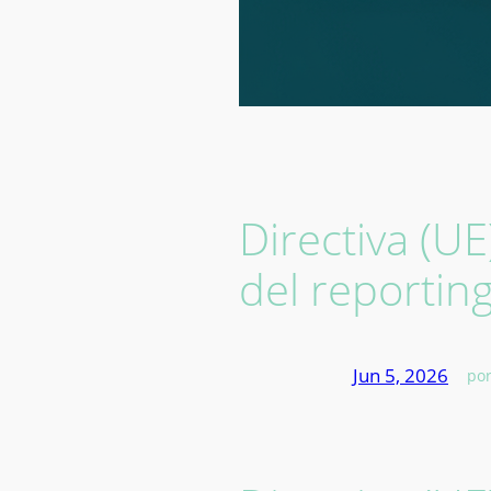
Directiva (UE
del reportin
Jun 5, 2026
—
po