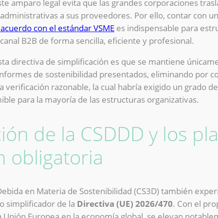
ste amparo legal evita que las grandes corporaciones tra
administrativas a sus proveedores. Por ello, contar con u
 acuerdo con el estándar VSME
es indispensable para estr
 canal B2B de forma sencilla, eficiente y profesional.
sta directiva de simplificación es que se mantiene únicame
s informes de sostenibilidad presentados, eliminando por c
na verificación razonable, la cual habría exigido un grado de
le para la mayoría de las estructuras organizativas.
ación de la CSDDD y los pl
 obligatoria
a Debida en Materia de Sostenibilidad (CS3D) también exp
o simplificador de la
Directiva (UE) 2026/470
. Con el pro
 la Unión Europea en la economía global, se elevan notabl