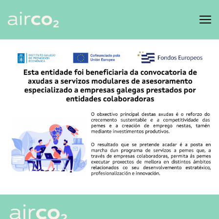
Productos
Clientes
Recursos
Marketplace
FEDER
ES
EN
PT
GL
Iniciar sesión
¡Empieza hoy!