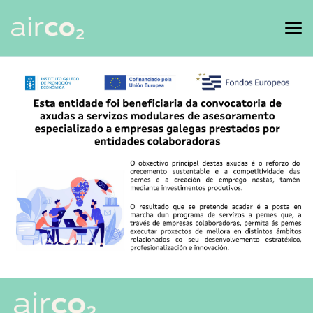
Produtos
Clientes
Recursos
Marketplace
FEDER
ES
EN
PT
GL
Iniciar sesión
Comenza hoxe!