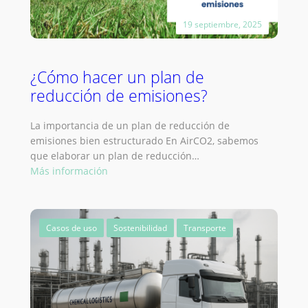
19 septiembre, 2025
¿Cómo hacer un plan de
reducción de emisiones?
La importancia de un plan de reducción de
emisiones bien estructurado En AirCO2, sabemos
que elaborar un plan de reducción…
:
Más información
¿Cómo
hacer
un
Casos de uso
Sostenibilidad
Transporte
plan
de
reducción
de
emisiones?