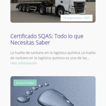
18 septiembre, 2025
Certificado SQAS: Todo lo que
Necesitas Saber
La huella de carbono en la logística química La huella
de carbono en la logística química es una de las…
:
Más información
Certificado
SQAS:
Todo
Sostenibilidad
lo
que
Necesitas
Saber