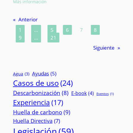
:
Más información
Huella
hídrica
«
Anterior
en
empresas:
1
…
5
6
7
8
guía
9
…
21
para
Siguiente
»
una
gestión
responsable
del
Ayudas
(5)
agua
Agua
(3)
Casos de uso
(24)
Descarbonización
(8)
E-book
(4)
Eventos
(1)
Experiencia
(17)
Huella de carbono
(9)
Huella Directiva
(7)
Legislación
(59)