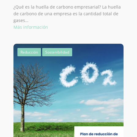
¿Qué es la huella de carbono empresarial? La huella
de carbono de una empresa es la cantidad total de
gases…
:
Más información
Cómo
calcular
la
Reducción
Sostenibilidad
huella
de
carbono
de
tu
empresa
paso
a
paso