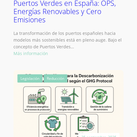
Puertos Verdes en España: OPS,
supermercados
Energías Renovables y Cero
Emisiones
La transformación de los puertos españoles hacia
modelos más sostenibles está en pleno auge. Bajo el
concepto de Puertos Verdes…
:
Más información
Puertos
Verdes
en
Legislación
Reducción
España:
OPS,
Energías
Renovables
y
Cero
Emisiones