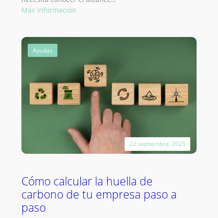
:
Más información
¿Qué
son
los
Ayudas
alcances
1,
2
y
3
en
la
huella
de
22 septiembre, 2025
carbono?
(con
ejemplos
Cómo calcular la huella de
prácticos)
carbono de tu empresa paso a
paso