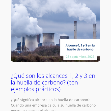
cómo
elegir
23 septiembre, 2025
¿Qué son los alcances 1, 2 y 3 en
la huella de carbono? (con
ejemplos prácticos)
¿Qué significa alcance en la huella de carbono?
Cuando una empresa calcula su huella de carbono,
necesita conocer el alcance…