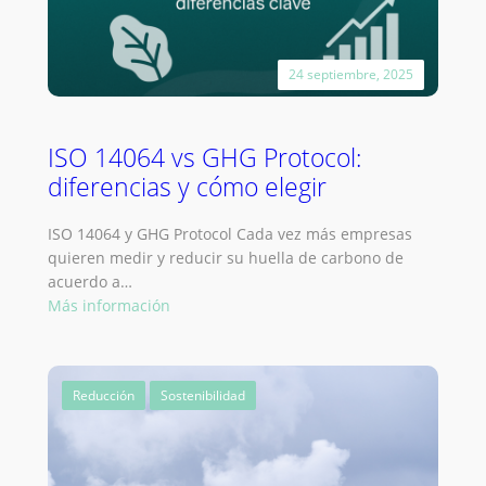
Textil
según
el
24 septiembre, 2025
GHG
Protocol
ISO 14064 vs GHG Protocol:
diferencias y cómo elegir
ISO 14064 y GHG Protocol Cada vez más empresas
quieren medir y reducir su huella de carbono de
acuerdo a…
:
Más información
ISO
14064
vs
Reducción
Sostenibilidad
GHG
Protocol:
diferencias
y