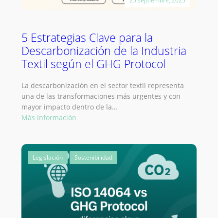
25 septiembre, 2025
5 Estrategias Clave para la
Descarbonización de la Industria
Textil según el GHG Protocol
La descarbonización en el sector textil representa
una de las transformaciones más urgentes y con
mayor impacto dentro de la…
:
Más información
5
Estrategias
Clave
Legislación
Sostenibilidad
para
la
Descarbonización
de
la
Industria