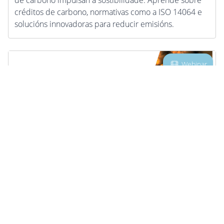
créditos de carbono, normativas como a ISO 14064 e
solucións innovadoras para reducir emisións.
Webinar
Definindo o Alcance 3 das organizacións
O alcance 3 inclúe emisións indirectas da cadea de
valor (transporte, residuos, uso de produtos).
Ferramentas como airCO2 identifican fontes, reducen