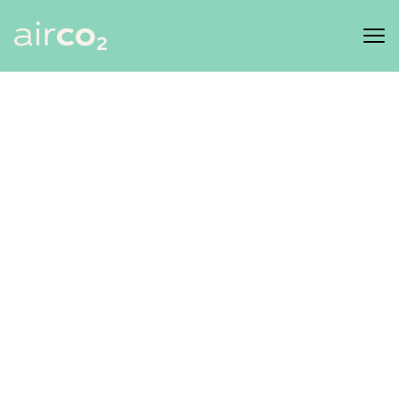
Produtos
Clientes
Recursos
Marketplace
FEDER
ES
EN
PT
GL
Iniciar sesión
Comenza hoxe!