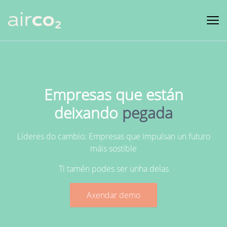
Produtos
Clientes
Empresas que están
Recursos
deixando
pegada
Marketplace
FEDER
Líderes do cambio: Empresas que impulsan un futuro
máis sostible
ES
EN
PT
GL
Ti tamén podes ser unha delas
Axendar demo
Iniciar sesión
Comenza hoxe!