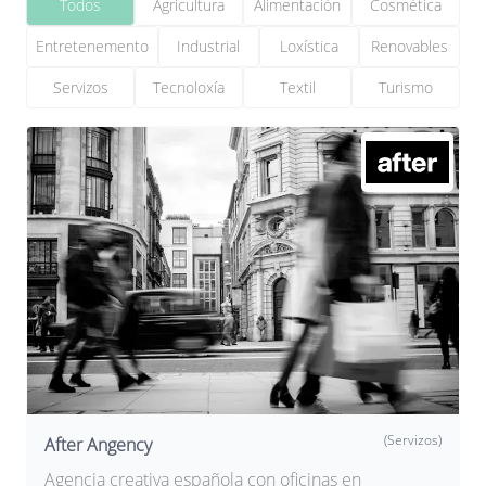
Todos
Agricultura
Alimentación
Cosmética
Entretenemento
Industrial
Loxística
Renovables
Servizos
Tecnoloxía
Textil
Turismo
(Servizos)
After Angency
Agencia creativa española con oficinas en