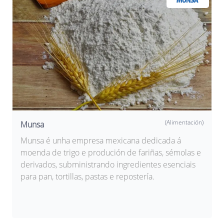
(Alimentación)
Munsa
Munsa é unha empresa mexicana dedicada á
moenda de trigo e produción de fariñas, sémolas e
derivados, subministrando ingredientes esenciais
para pan, tortillas, pastas e repostería.