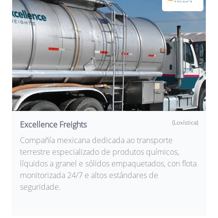
(Loxística)
Excellence Freights
Compañía mexicana dedicada ao transporte
terrestre especializado de produtos químicos,
líquidos a granel e sólidos empaquetados, con flota
monitorizada 24/7 e altos estándares de
seguridade.