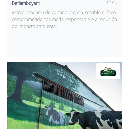
(Textil)
Beflamboyant
Marca española de calzado vegano, sostible e ético,
comprometida coa moda responsable e a redución
do impacto ambiental.