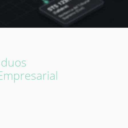
siduos
 Empresarial