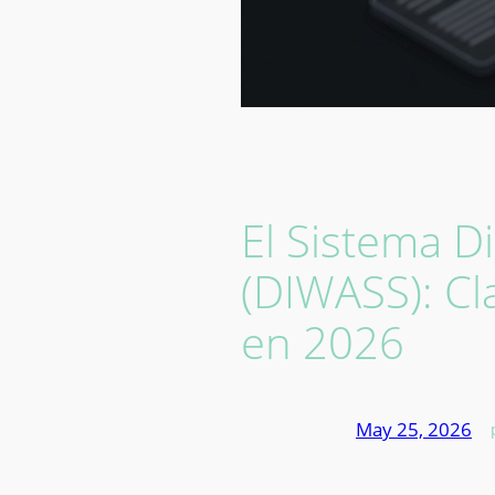
El Sistema D
(DIWASS): Cl
en 2026
May 25, 2026
—