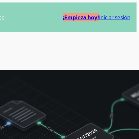
ce
¡Empieza hoy!
Iniciar sesión