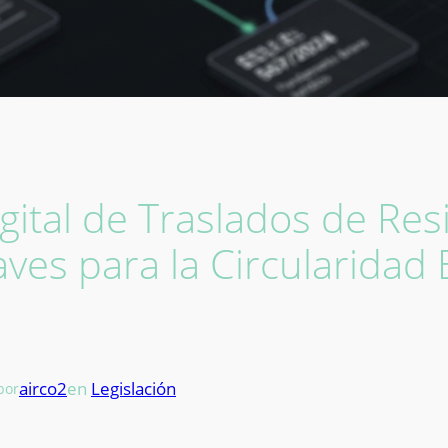
igital de Traslados de Re
aves para la Circularidad
airco2
en
Legislación
por