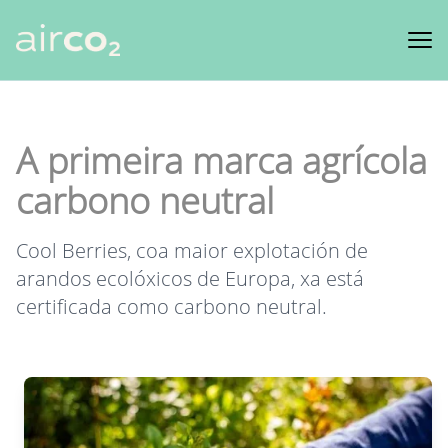
Produtos
Clientes
A primeira marca agrícola
Recursos
carbono neutral
Marketplace
Cool Berries, coa maior explotación de
FEDER
arandos ecolóxicos de Europa, xa está
certificada como carbono neutral.
ES
EN
PT
GL
Iniciar sesión
Comenza hoxe!