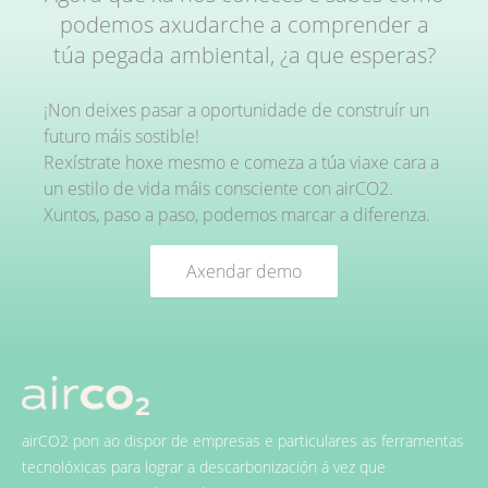
podemos axudarche a comprender a
túa pegada ambiental, ¿a que esperas?
¡Non deixes pasar a oportunidade de construír un
futuro máis sostible!
Rexístrate hoxe mesmo e comeza a túa viaxe cara a
un estilo de vida máis consciente con airCO2.
Xuntos, paso a paso, podemos marcar a diferenza.
Axendar demo
airCO2 pon ao dispor de empresas e particulares as ferramentas
tecnolóxicas para lograr a descarbonización á vez que