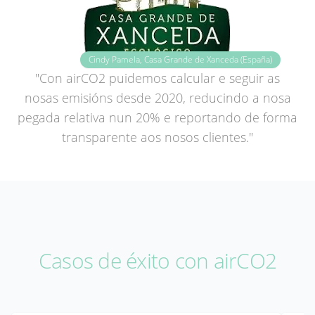
Cindy Pamela, Casa Grande de Xanceda (España)
"Con airCO2 puidemos calcular e seguir as
nosas emisións desde 2020, reducindo a nosa
pegada relativa nun 20% e reportando de forma
transparente aos nosos clientes."
Casos de éxito con airCO2