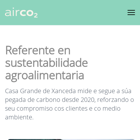
Produtos
Clientes
Referente en
Recursos
sustentabilidade
Marketplace
agroalimentaria
FEDER
Casa Grande de Xanceda mide e segue a súa
pegada de carbono desde 2020, reforzando o
ES
EN
PT
GL
seu compromiso cos clientes e co medio
ambiente.
Iniciar sesión
Comenza hoxe!