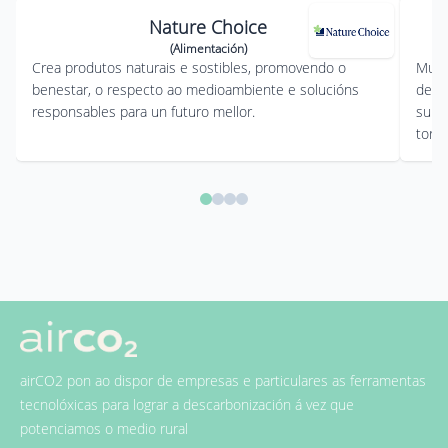
Nature Choice
(Alimentación)
Crea produtos naturais e sostibles, promovendo o
Muns
benestar, o respecto ao medioambiente e solucións
de tr
responsables para un futuro mellor.
subm
torti
airCO2 pon ao dispor de empresas e particulares as ferramentas
tecnolóxicas para lograr a descarbonización á vez que
potenciamos o medio rural